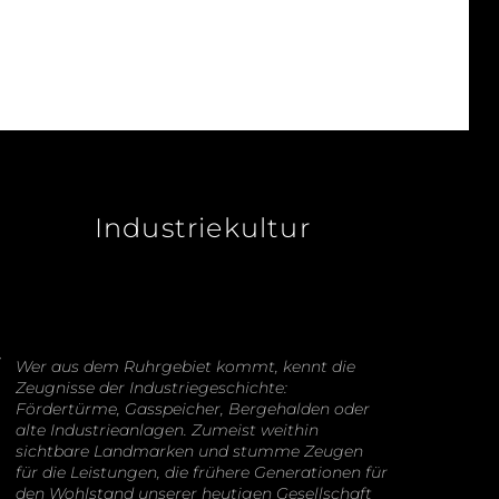
Industriekultur
Wer aus dem Ruhrgebiet kommt, kennt die
Zeugnisse der Industriegeschichte:
Fördertürme, Gasspeicher, Bergehalden oder
alte Industrieanlagen. Zumeist weithin
sichtbare Landmarken und stumme Zeugen
für die Leistungen, die frühere Generationen für
den Wohlstand unserer heutigen Gesellschaft