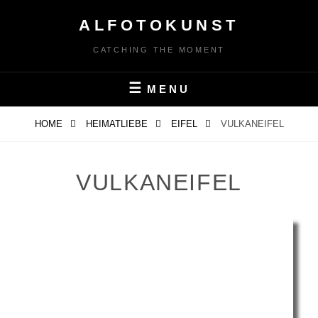
Skip
ALFOTOKUNST
to
content
CATCHING THE MOMENT
MENU
HOME
HEIMATLIEBE
EIFEL
VULKANEIFEL
VULKANEIFEL