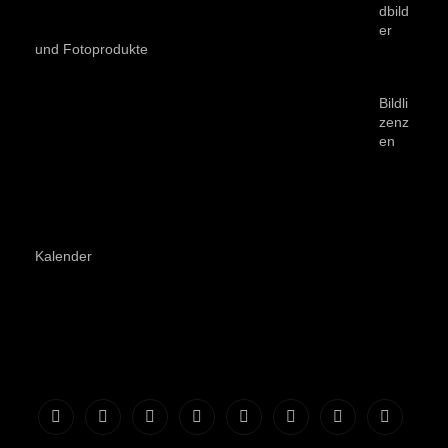
dbild
er
und Fotoprodukte
Bildli
zenz
en
Kalender
Impressum
Datenschutzerklärung
Allgemeine
Widerrufsbelehrung
Zahlarten
Privatsphäre-
Historie
Einwilli