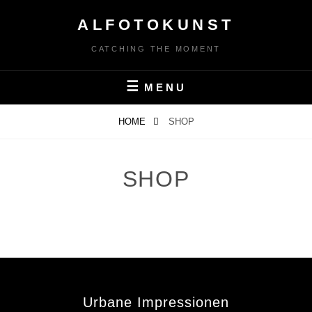
Skip
ALFOTOKUNST
to
content
CATCHING THE MOMENT
MENU
HOME
SHOP
SHOP
Urbane Impressionen