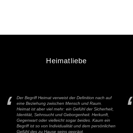
Heimatliebe
Der Begriff Heimat verweist der Definition nach auf
eine Beziehung zwischen Mensch und Raum.
Heimat ist aber viel mehr: ein Gefühl der Sicherheit,
Identität, Sehnsucht und Geborgenheit. Herkunft,
Gegenwart oder vielleicht sogar beides. Kaum ein
Begriff ist so von Individualität und dem persönlichen
Gefühl des zu Hause seins geprägt.