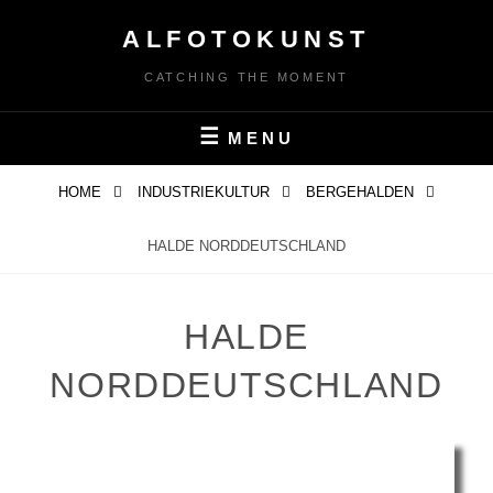
Skip
ALFOTOKUNST
to
content
CATCHING THE MOMENT
MENU
HOME
INDUSTRIEKULTUR
BERGEHALDEN
HALDE NORDDEUTSCHLAND
HALDE
NORDDEUTSCHLAND