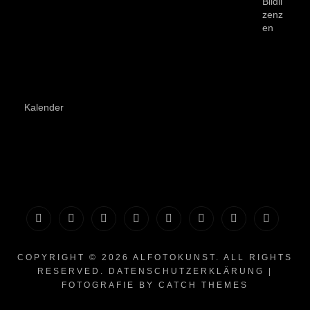
Bildli
zenz
en
Kalender
Impressum
Datenschutzerklärung
Allgemeine
Widerrufsbelehrung
Zahlarten
Privatsphäre-
Historie
Einwilli
Geschäftsbedingungen
&
und
Einstellungen
der
widerruf
COPYRIGHT © 2026
ALFOTOKUNST
. ALL RIGHTS
RESERVED.
DATENSCHUTZERKLÄRUNG
|
mit
Widerrufsformular
Versandinformationen
ändern
Privatsphäre-
FOTOGRAFIE BY
CATCH THEMES
Kundeninformationen
Einstellungen