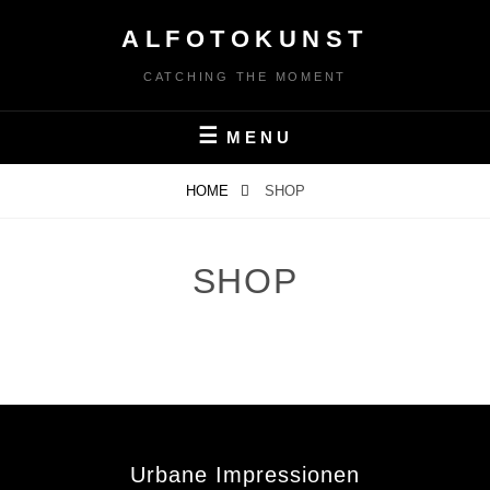
Skip
ALFOTOKUNST
to
content
CATCHING THE MOMENT
MENU
HOME
SHOP
SHOP
Urbane Impressionen