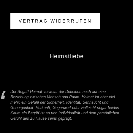
VERTRAG WIDERRUFEN
Heimatliebe
Der Begriff Heimat verweist der Definition nach auf eine
Beziehung zwischen Mensch und Raum. Heimat ist aber viel
mehr: ein Gefühl der Sicherheit, Identität, Sehnsucht und
Geborgenheit. Herkunft, Gegenwart oder vielleicht sogar beides.
Kaum ein Begriff ist so von Individualität und dem persönlichen
Gefühl des zu Hause seins geprägt.