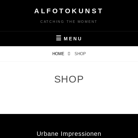
Skip
ALFOTOKUNST
to
content
CATCHING THE MOMENT
MENU
HOME
SHOP
SHOP
Urbane Impressionen