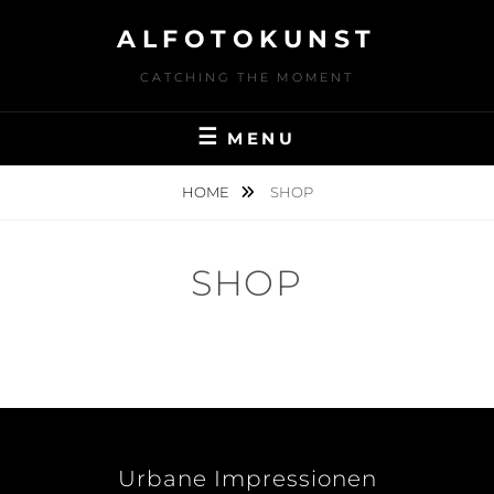
Skip
ALFOTOKUNST
to
content
CATCHING THE MOMENT
MENU
HOME
SHOP
SHOP
Urbane Impressionen